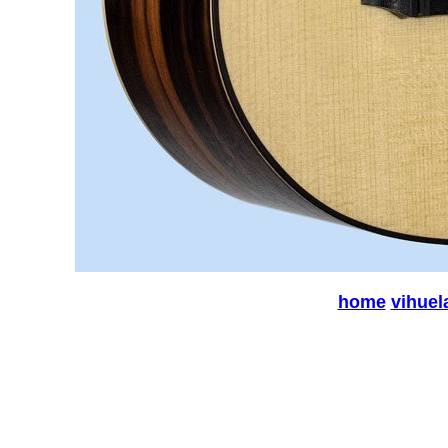
home
vihuel