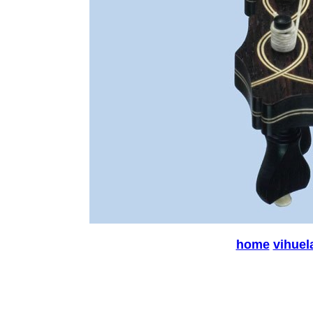
home
vihuel