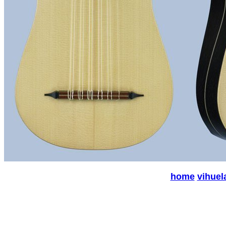
home
vihuel