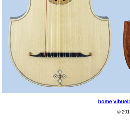
home
vihuel
© 201